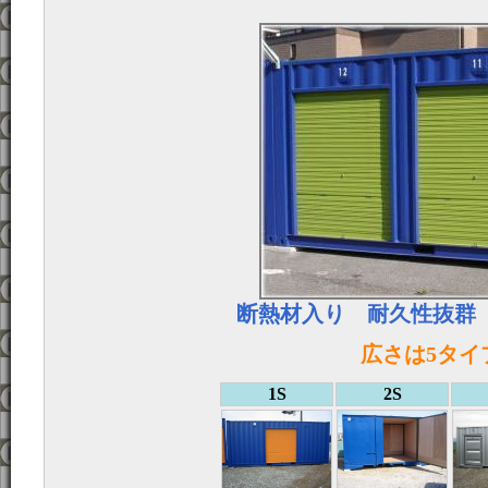
断熱材入り 耐久性抜群 
広さは5タイ
1S
2S