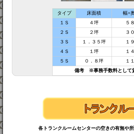
タイプ
床面積
幅×
１Ｓ
４坪
５
２Ｓ
２坪
３
３Ｓ
１．３５坪
１
４Ｓ
１坪
１
５Ｓ
０．８坪
１
備考 ※事務手数料として
各トランクルームセンターの空きの有無や所