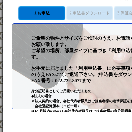
1.お申込
2.申込書ダウンロード
3.保証
ご希望の物件とサイズをご検討のうえ、お電話
お願い致します。
ご希望の場所、部屋タイプに基づき「利用申込
す。
お手元に届きました「利用申込書」に必要事項
のうえFAXにてご返送下さい。(申込書をダウン
FAX番号：022-722-8077まで
身分証明書としてご用意いただくもの
◆法人の場合
※法人契約の場合、会社代表者様又はご担当者様の連帯保証を
・会社登記簿謄本（コピー可）
⇒3ヶ月以内のもの＋会社代表者様又はご担当者様の身分証明
◆個人の場合
・身分証明書（運転免許書、健康保険証）